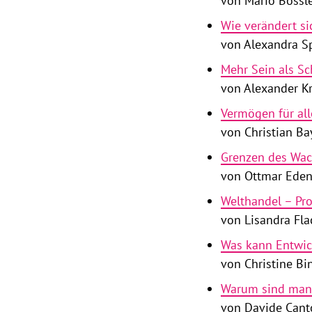
von Mario Bossl
Wie verändert si
von Alexandra S
Mehr Sein als Sc
von Alexander K
Vermögen für all
von Christian Ba
Grenzen des Wa
von Ottmar Eden
Welthandel – Pro
von Lisandra Fla
Was kann Entwi
von Christine Bi
Warum sind manc
von Davide Cant