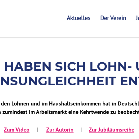
Aktuelles
Der Verein
J
LOHN- UND EINKOMM
 HABEN SICH LOHN-
NSUNGLEICHHEIT EN
in den Löhnen und im Haushaltseinkommen hat in Deutsc
ch zumindest im Arbeitsmarkt eine Kehrtwende zu beobach
|
Zum Video
|
Zur Autorin
|
Zur Jubiläumsreihe