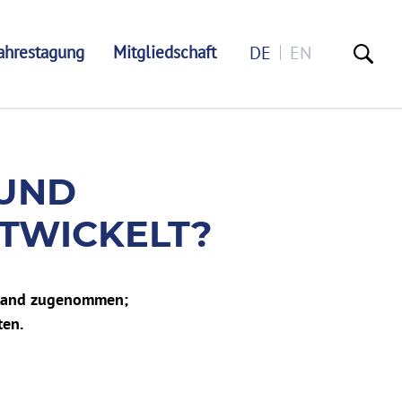
ahrestagung
Mitgliedschaft
DE
EN
ENSUNGLEICHHEIT E
 UND
TWICKELT?
hland zugenommen;
ten.