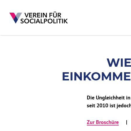
WIE HABEN SICH 
WIE
Direkt zum Inhalt
EINKOMME
Die Ungleichheit 
seit 2010 ist jedo
Zur Broschüre