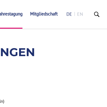
ahrestagung
Mitgliedschaft
DE
EN
- VEREIN F
UNGEN
ln)