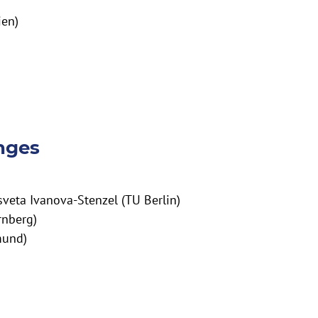
ien)
nges
veta Ivanova-Stenzel (TU Berlin)
rnberg)
mund)