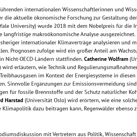
führenden internationalen Wissenschaftlerinnen und Wiss
er die aktuelle ökonomische Forschung zur Gestaltung der 
Yale University) wurde 2018 mit dem Nobelpreis für die I
e langfristige makroökonomische Analyse ausgezeichnet. 
isheriger internationaler Klimaverträge analysieren und 
ellen. Prognosen zufolge wird ein großer Anteil am Wachs
in Nicht-OECD-Ländern stattfinden.
Catherine Wolfram
(Un
ey) wird erläutern, wie Technik und Regulierungsmaßnahm
Treibhausgasen im Kontext der Energiesysteme in diesen
en. Sinnvolle Ergänzungen zur Emissionsvermeidung sind
n für fossile Brennstoffe und der Schutz natürlicher Koh
rd Harstad
(Universität Oslo) wird erörtern, wie eine solch
e Klimapolitik dazu beitragen kann, Regenwälder ebenso z
diumsdiskussion mit Vertretern aus Politik, Wissenschaft