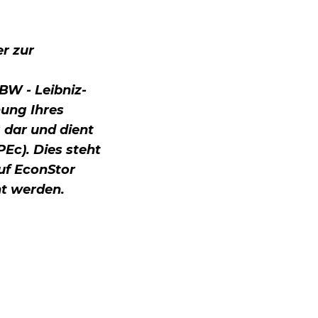
er zur
BW - Leibniz-
ung Ihres
 dar und dient
Ec). Dies steht
uf EconStor
ht werden.