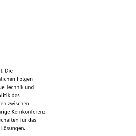
t. Die
lichen Folgen
ue Technik und
litik des
sten zwischen
hrige Kernkonferenz
schaften für das
r Lösungen.