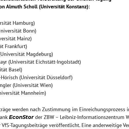
on Almuth Scholl (Universität Konstanz):
rsität Hamburg)
niversität Bonn)
ersität Mainz)
ät Frankfurt)
(Universität Magdeburg)
r (Universität Eichstätt-Ingolstadt)
ität Basel)
Hörisch (Universität Düsseldorf)
ngler (Universität Wien)
Universität Mannheim)
äge werden nach Zustimmung im Einreichungsprozess in
bank
der ZBW – Leibniz-Informationszentrum Wir
EconStor
VfS-Tagungsbeiträge veröffentlicht. Eine anderweitige Ve