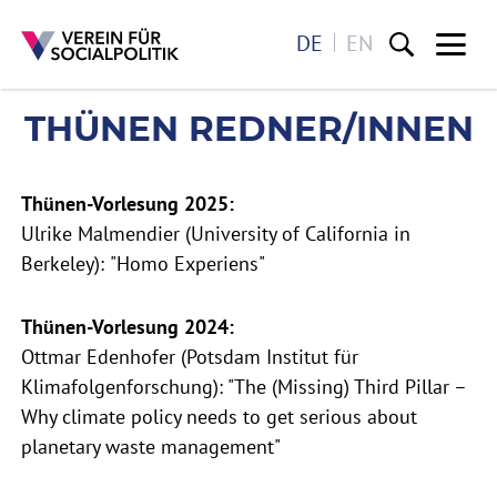
DE
EN
Me
THÜNEN REDNER/INNEN
THÜNEN REDNER/INNEN
Direkt zum Inhalt
Thünen-Vorlesung 2025:
Ulrike Malmendier (University of California in
Berkeley): "Homo Experiens"
Thünen-Vorlesung 2024:
Ottmar Edenhofer (Potsdam Institut für
Klimafolgenforschung): "The (Missing) Third Pillar –
Why climate policy needs to get serious about
planetary waste management"