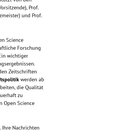
orsitzende), Prof.
tzmeister) und Prof.
en Science
aftliche Forschung
Ein wichtiger
ngsergebnissen.
den Zeitschriften
tspolitik
werden ab
eiten, die Qualität
auerhaft zu
on Open Science
 Ihre Nachrichten