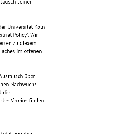
tausch seiner
er Universität Köln
rial Policy“. Wir
erten zu diesem
 Faches im offenen
 Austausch über
lichen Nachwuchs
d die
 des Vereins finden
s
stützt von den