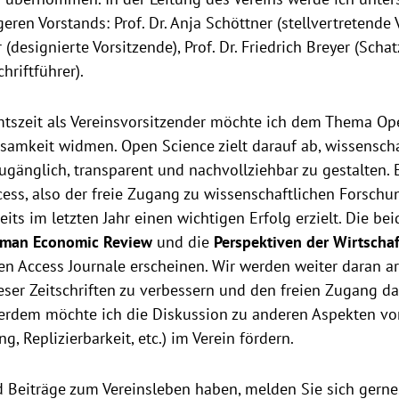
ren Vorstands: Prof. Dr. Anja Schöttner (stellvertretende V
(designierte Vorsitzende), Prof. Dr. Friedrich Breyer (Scha
chriftführer).
tszeit als Vereinsvorsitzender möchte ich dem Thema Op
amkeit widmen. Open Science zielt darauf ab, wissensch
zugänglich, transparent und nachvollziehbar zu gestalten. 
cess, also der freie Zugang zu wissenschaftlichen Forschu
its im letzten Jahr einen wichtigen Erfolg erzielt. Die bei
man Economic Review
und die
Perspektiven der Wirtschaf
n Access Journale erscheinen. Wir werden weiter daran arb
ieser Zeitschriften zu verbessern und den freien Zugang d
erdem möchte ich die Diskussion zu anderen Aspekten v
, Replizierbarkeit, etc.) im Verein fördern.
 Beiträge zum Vereinsleben haben, melden Sie sich gerne.