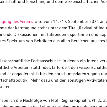
enschaft und Forschung und dem wissenschaftlichen Aus
agung des Vereins
wird vom 14. - 17. September 2025 an d
ema der Kerntagung steht unter dem Titel „Revival of Indust
nnende Diskussionen mit führenden Expertinnen und Exp
tes Spektrum von Beiträgen aus allen Bereichen unseres
wissenschaftliche Fachausschüsse, in denen ein intensiver
ftliche Arbeiten stattfindet. Er fördert den wissenschaft
, und er engagiert sich für den Forschungsdatenzugang un
tschaftspolitik. Mehr dazu und den sonstigen Aktivitäten
seiten.
abe ich die Nachfolge von Prof. Regina Riphahn, Ph.D., al
r übernommen. In der Leitung des Vereins werde ich unter