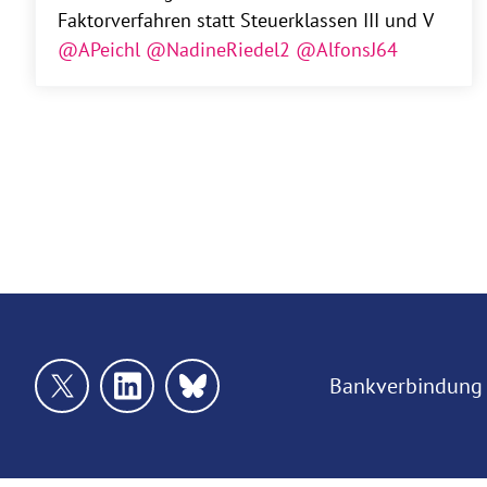
Faktorverfahren statt Steuerklassen III und V
@APeichl
@NadineRiedel2
@AlfonsJ64
Bankverbindung