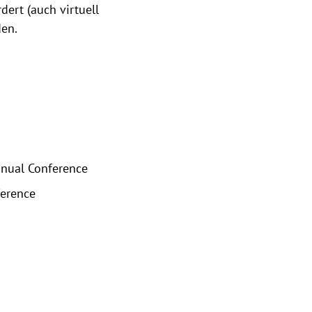
ert (auch virtuell
den.
nnual Conference
ference