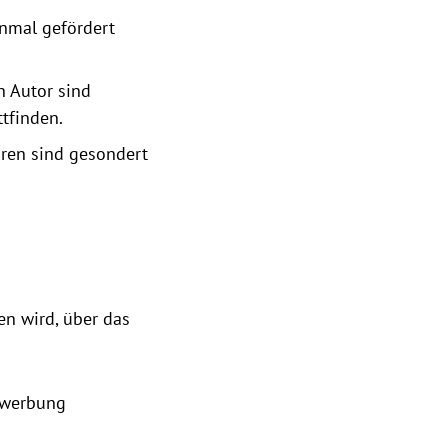
inmal gefördert
n Autor sind
ttfinden.
oren sind gesondert
en wird, über das
Bewerbung