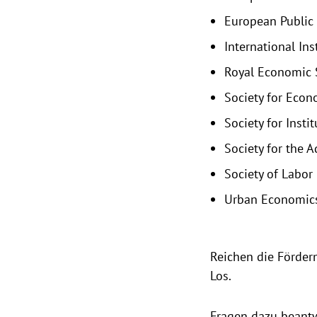
European Public 
International Ins
Royal Economic S
Society for Eco
Society for Inst
Society for the 
Society of Labor
Urban Economics
Reichen die Förderm
Los.
Fragen dazu beantw