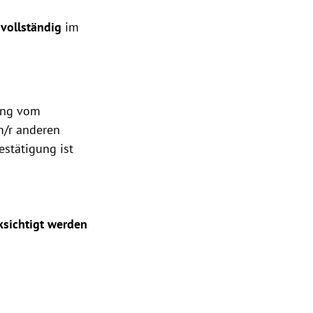
n
vollständig
im
gung vom
m/r anderen
stätigung ist
ksichtigt werden