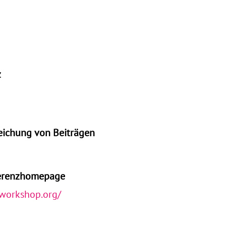
z
reichung von Beiträgen
ferenzhomepage
sworkshop.org/