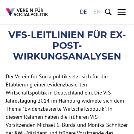
DE
EN
Me
VFS-LEITLINIEN FÜR EX
VFS-LEITLINIEN FÜR EX-
Direkt zum Inhalt
POST-
WIRKUNGSANALYSEN
Der Verein für Socialpolitik setzt sich für die
Etablierung einer evidenzbasierten
Wirtschaftspolitik in Deutschland ein. Die VfS-
Jahrestagung 2014 im Hamburg widmete sich dem
Thema "Evidenzbasierte Wirtschaftspolitik". In
diesem Rahmen haben die früheren VfS-
Vorsitzenden Michael C. Burda und Monika Schnitzer,
der RWI-Präsident und frühere Vorsitzende des