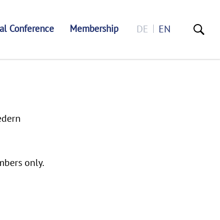
al Conference
Membership
DE
EN
edern
mbers only.